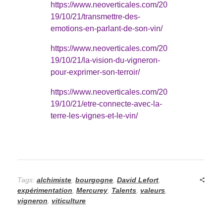
https://www.neoverticales.com/20
19/10/21/transmettre-des-
emotions-en-parlant-de-son-vin/
https://www.neoverticales.com/20
19/10/21/la-vision-du-vigneron-
pour-exprimer-son-terroir/
https://www.neoverticales.com/20
19/10/21/etre-connecte-avec-la-
terre-les-vignes-et-le-vin/
Tags:
alchimiste
,
bourgogne
,
David Lefort
,
expérimentation
,
Mercurey
,
Talents
,
valeurs
,
vigneron
,
viticulture