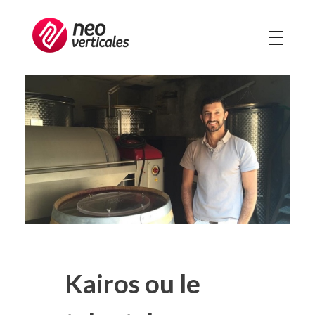
Neoverticales
Management et ressources humaines
Kairos ou le