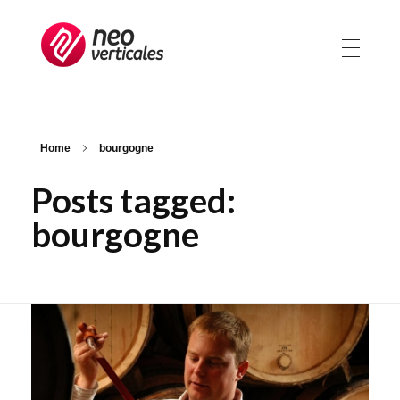
Neoverticales
Management et ressources humaines
Home
bourgogne
Posts tagged:
bourgogne