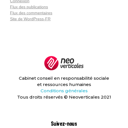
Connexion
Flux des publications
Flux des commentaires
Site de WordPress-FR
Neoverticales
Management et ressources humaines
Cabinet conseil en responsabilité sociale
et ressources humaines
Conditions générales
Tous droits réservés © Neoverticales 2021
Suivez-nous