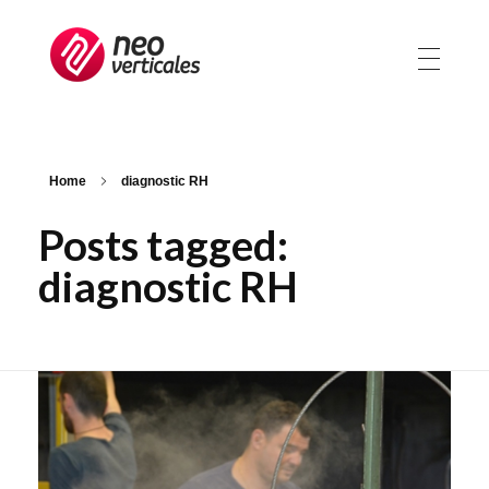
Neoverticales
Management et ressources humaines
Home
diagnostic RH
Posts tagged:
diagnostic RH