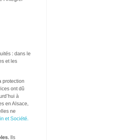
uités : dans le
s et les
a protection
rices ont dû
urd’hui à
es en Alsace,
lles ne
n et Société.
les.
Ils