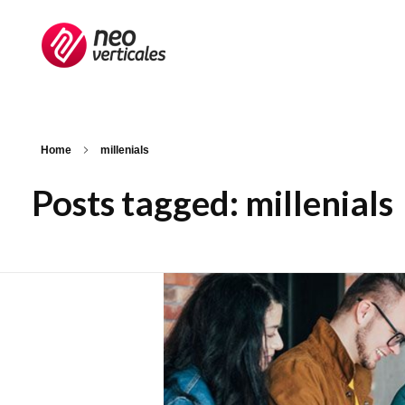
Neoverticales
Management et ressources humaines
Home
millenials
Posts tagged: millenials