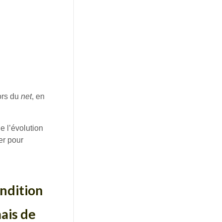
ors du
net
, en
e l’évolution
er pour
ondition
mais de