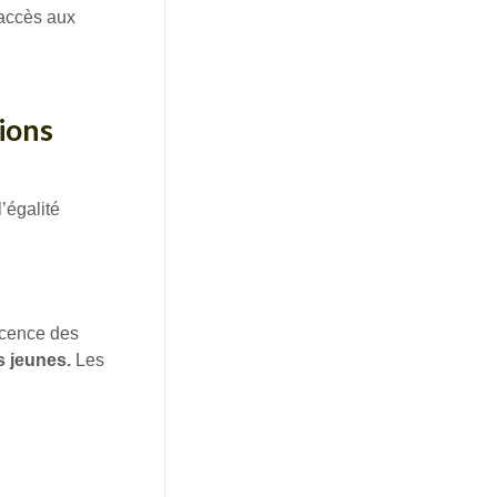
’accès aux
tions
’égalité
escence des
s jeunes.
Les