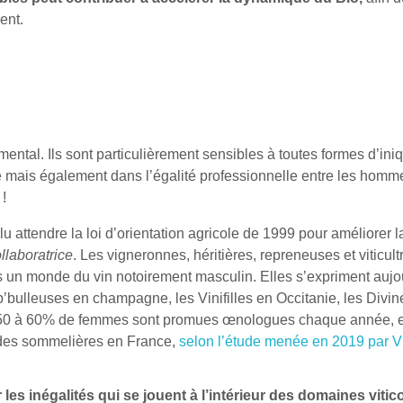
ent.
ental. Ils sont particulièrement sensibles à toutes formes d’iniq
e mais également dans l’égalité professionnelle entre les homme
!
lu attendre la loi d’orientation agricole de 1999 pour améliorer l
llaboratrice
. Les vigneronnes, héritières, repreneuses et viticult
s un monde du vin notoirement masculin. Elles s’expriment aujo
b’bulleuses en champagne, les Vinifilles en Occitanie, les Divin
e 50 à 60% de femmes sont promues œnologues chaque année, e
 des sommelières en France,
selon l’étude menée en 2019 par Vi
les inégalités qui se jouent à l’intérieur des domaines vitico