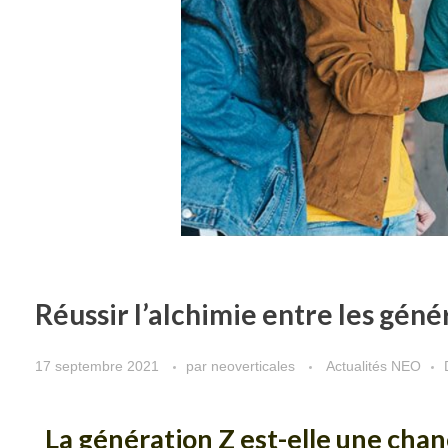
Réussir l’alchimie entre les géné
17 septembre 2021
par
neoverticales
Actualités NEO
La génération Z est-elle une chan