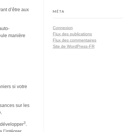
vant d’être aux
MÉTA
Connexion
auto-
Flux des publications
seule manière
Flux des commentaires
Site de WordPress-FR
niers si votre
sances sur les
.
3
e développer
.
e l’intégrer