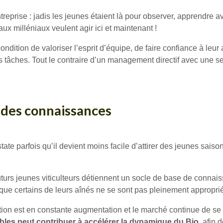
treprise : jadis les jeunes étaient là pour observer, apprendre a
x milléniaux veulent agir ici et maintenant !
ondition de valoriser l’esprit d’équipe, de faire confiance à leur 
es tâches. Tout le contraire d’un management directif avec une 
e des connaissances
ate parfois qu’il devient moins facile d’attirer des jeunes saison
turs jeunes viticulteurs détiennent un socle de base de connais
 que certains de leurs aînés ne se sont pas pleinement approprié
duction est en constante augmentation et le marché continue de s
obles peut contribuer à accélérer la dynamique du Bio,
afin d