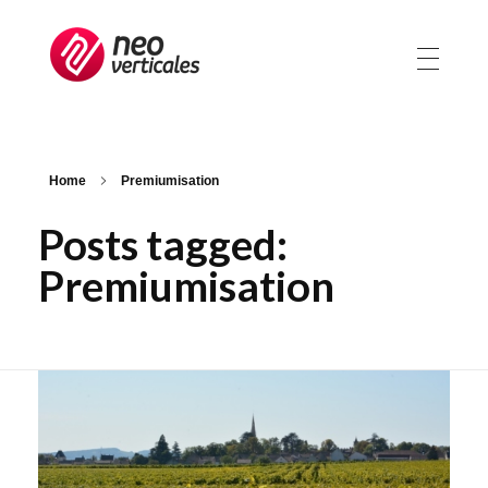
Neoverticales
Management et ressources humaines
Home
Premiumisation
Posts tagged:
Premiumisation